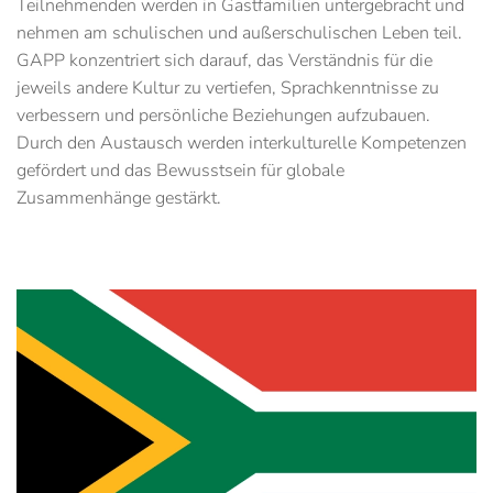
Teilnehmenden werden in Gastfamilien untergebracht und
nehmen am schulischen und außerschulischen Leben teil.
GAPP konzentriert sich darauf, das Verständnis für die
jeweils andere Kultur zu vertiefen, Sprachkenntnisse zu
verbessern und persönliche Beziehungen aufzubauen.
Durch den Austausch werden interkulturelle Kompetenzen
gefördert und das Bewusstsein für globale
Zusammenhänge gestärkt.