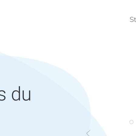
St
s du