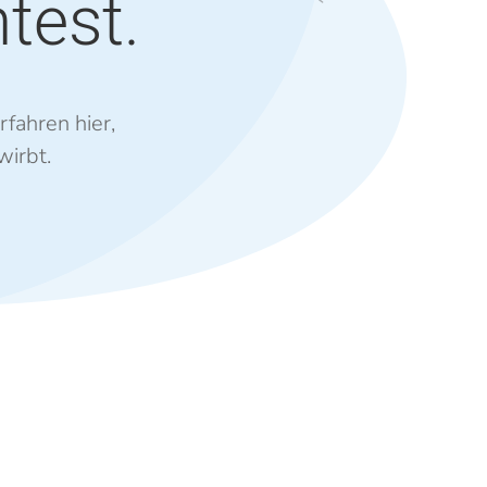
test.
fahren hier,
wirbt.