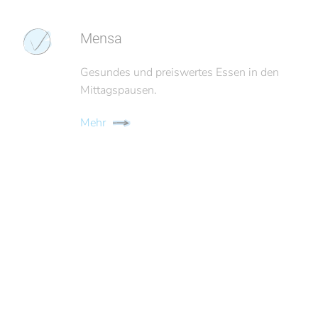
Mensa
Gesundes und preiswertes Essen in den
Mittagspausen.
Mehr
Sonderpädagogische
Unterstützung
Koordinierte sonderpädagogische
Unterstützung durch multiprofessionelle
Teams.