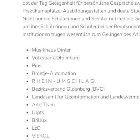
bot der Tag Gelegenheit für persönliche Gespräche 
Praktikumsplätze, Ausbildungsstellen und duale Stu
Nicht nur die Schülerinnen und Schüler nutzten die G
um ihre Schülerinnen und Schüler bei der Berufsorie
Institutionen trugen wesentlich zum Gelingen des Azu
Musikhaus Dinter
Volksbank Oldenburg
Pius
Broetje-Automation
R H E I N - U M S C H L A G
Bezirksverband Oldenburg (BVO)
Landesamt für Geoinformation und Landesverme
Arto Team
Ulpts
Brillux
LzO
VIEROL