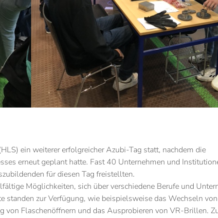
S) ein weiterer erfolgreicher Azubi-Tag statt, nachdem die
sses erneut geplant hatte. Fast 40 Unternehmen und Institution
szubildenden für diesen Tag freistellten.
lfältige Möglichkeiten, sich über verschiedene Berufe und Unte
ote standen zur Verfügung, wie beispielsweise das Wechseln von
ung von Flaschenöffnern und das Ausprobieren von VR-Brillen. 