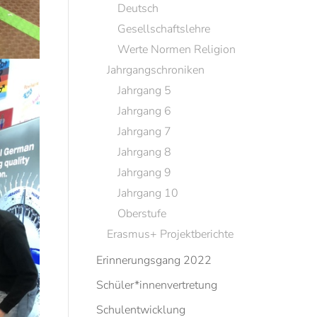
Deutsch
Gesellschaftslehre
Werte Normen Religion
Jahrgangschroniken
Jahrgang 5
Jahrgang 6
Jahrgang 7
Jahrgang 8
Jahrgang 9
Jahrgang 10
Oberstufe
Erasmus+ Projektberichte
Erinnerungsgang 2022
Schüler*innenvertretung
Schulentwicklung