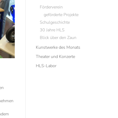
Förderverein
geförderte Projekte
Schulgeschichte
30 Jahre HLS
Blick über den Zaun
Kunstwerke des Monats
Theater und Konzerte
HLS-Labor
en
rnehmen
Zudem