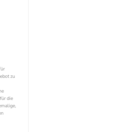
für
ebot zu
he
für die
emalige,
en