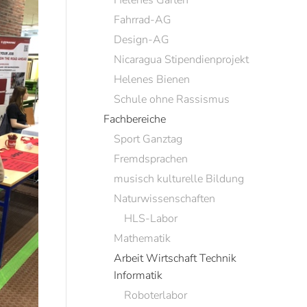
Helenes Garten
Fahrrad-AG
Design-AG
Nicaragua Stipendienprojekt
Helenes Bienen
Schule ohne Rassismus
Fachbereiche
Sport Ganztag
Fremdsprachen
musisch kulturelle Bildung
Naturwissenschaften
HLS-Labor
Mathematik
Arbeit Wirtschaft Technik
Informatik
Roboterlabor