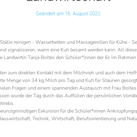
Geändert am 16. August 2022.
Ställe reinigen - Wasserbetten und Massagerollen für Kühe - Se
nd signalisieren, wann eine Kuh besamt werden kann: All dies
te Landwirtin Tanja Boltes den Schüler*innen der 6c im Rahme
ten zum direkten Kontakt mit dem Milchvieh und auch dem Hofh
erte Menge von 34 kg Milch pro Tag und Kuh für Staunen gesorgt
 vielen Fragen und einem spannenden Austausch mit Frau Boltes
en wurde der Tag durch das Auffüllen der persönlichen Vorräte 
triebs.
r neunzigminütigen Exkursion für die Schüler*innen Anknüpfung
 Hauswirtschaft, Technik, Wirtschaft, Berufsorientierung und Nat