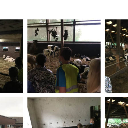
Anschauen....
An