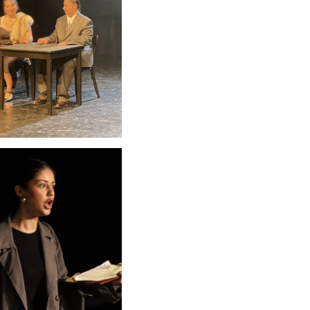
schauen....
schauen....