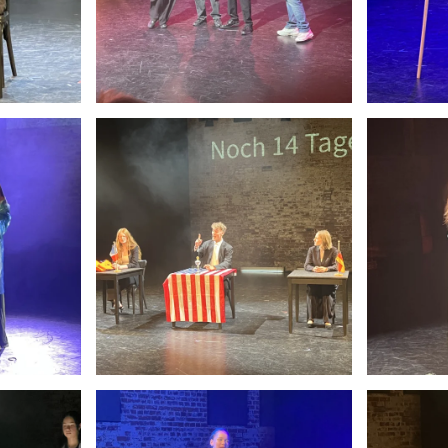
Anschauen....
An