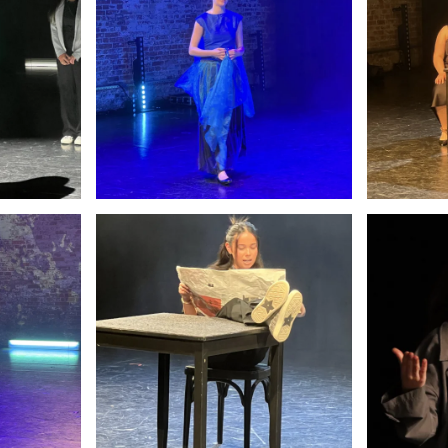
Anschauen....
An
Anschauen....
An