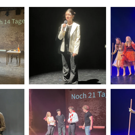
Anschauen....
An
Anschauen....
An