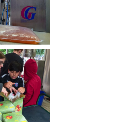
schauen....
schauen....