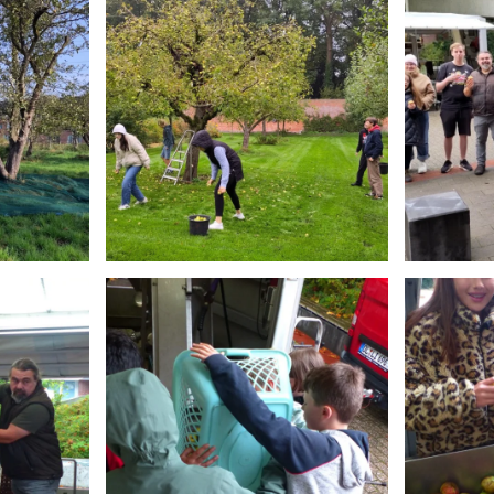
Anschauen....
An
Anschauen....
An