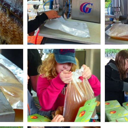
Anschauen....
An
Anschauen....
An