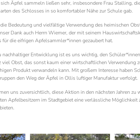
i sich Äpfel sammeln ließen sehr, insbesondere Frau Stalling, di
rten des Schlosses in so komfortabler Nähe zur Schule gab.
s, die Bedeutung und vielfältige Verwendung des heimischen Obs
t unser Dank auch Herrn Wiemer, der mit seinem Hauswirtschafts
s für die eifrigen Apfelsammler*innen gezaubert hat.
u nachhaltiger Entwicklung ist es uns wichtig, den Schüler*inne
 viel Obst, das sonst kaum einer wirtschaftlichen Verwendung 
fähigen Produkt verwandeln kann. Mit großem Interesse haben S
ruppen den Weg der Äpfel in Ollis luftiger Manufaktur verfolgt.
en uns zuversichtlich, diese Aktion in den nächsten Jahren zu
aten Apfelbesitzern im Stadtgebiet eine verlässliche Möglichkeit
bieten.