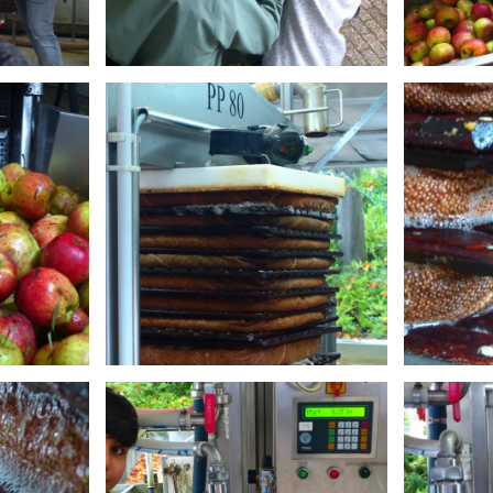
Anschauen....
An