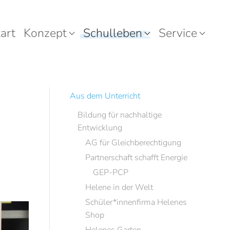
art
Konzept
Schulleben
Service
Aus dem Unterricht
Bildung für nachhaltige
Entwicklung
AG für Gleichberechtigung
Partnerschaft schafft Energie
GEP-PCP
Helene in der Welt
Schüler*innenfirma Helenes
Shop