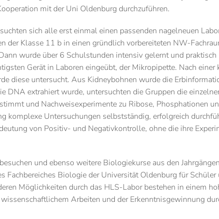
Kooperation mit der Uni Oldenburg durchzuführen.
suchten sich alle erst einmal einen passenden nagelneuen Labor
en der Klasse 11 b in einen gründlich vorbereiteten NW-Fachrau
 Dann wurde über 6 Schulstunden intensiv gelernt und praktisch
gsten Gerät in Laboren eingeübt, der Mikropipette. Nach einer 
de diese untersucht. Aus Kidneybohnen wurde die Erbinformati
e DNA extrahiert wurde, untersuchten die Gruppen die einzelne
estimmt und Nachweisexperimente zu Ribose, Phosphationen u
ng komplexe Untersuchungen selbstständig, erfolgreich durchfü
deutung von Positiv- und Negativkontrolle, ohne die ihre Exper
r besuchen und ebenso weitere Biologiekurse aus den Jahrgänge
 Fachbereiches Biologie der Universität Oldenburg für Schüler
nderen Möglichkeiten durch das HLS-Labor bestehen in einem h
, wissenschaftlichem Arbeiten und der Erkenntnisgewinnung dur