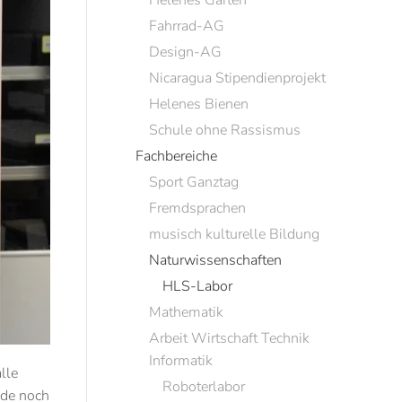
Helenes Garten
Fahrrad-AG
Design-AG
Nicaragua Stipendienprojekt
Helenes Bienen
Schule ohne Rassismus
Fachbereiche
Sport Ganztag
Fremdsprachen
musisch kulturelle Bildung
Naturwissenschaften
HLS-Labor
Mathematik
Arbeit Wirtschaft Technik
Informatik
lle
Roboterlabor
ade noch