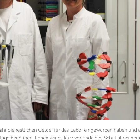
hr die restlichen Gelder für das Labor eingeworben haben und a
ortage benötigen, haben wir es kurz vor Ende des Schuljahres ger