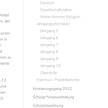
Deutsch
Gesellschaftslehre
kittel
Werte Normen Religion
m, der
Jahrgangschroniken
Jahrgang 5
kurzen
Jahrgang 6
on in
Jahrgang 7
n
nd
Jahrgang 8
hren zu
Jahrgang 9
imente
Jahrgang 10
Oberstufe
Erasmus+ Projektberichte
n 12
 und
Erinnerungsgang 2022
ohen
Schüler*innenvertretung
ch
Schulentwicklung