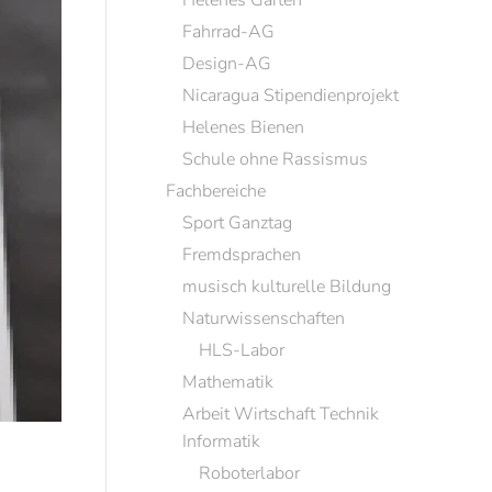
Helenes Garten
Fahrrad-AG
Design-AG
Nicaragua Stipendienprojekt
Helenes Bienen
Schule ohne Rassismus
Fachbereiche
Sport Ganztag
Fremdsprachen
musisch kulturelle Bildung
Naturwissenschaften
HLS-Labor
Mathematik
Arbeit Wirtschaft Technik
Informatik
Roboterlabor