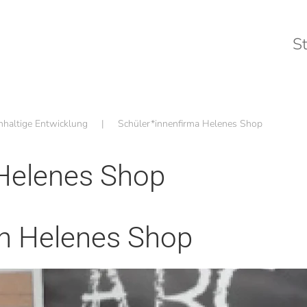
St
hhaltige Entwicklung
Schüler*innenfirma Helenes Shop
 Helenes Shop
in Helenes Shop