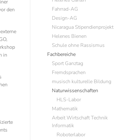
Helenes Garten
iner
Fahrrad-AG
vor den
Design-AG
Nicaragua Stipendienprojekt
 externe
Helenes Bienen
HGO,
Schule ohne Rassismus
orkshop
Fachbereiche
n in
Sport Ganztag
Fremdsprachen
s
musisch kulturelle Bildung
chen
Naturwissenschaften
HLS-Labor
Mathematik
Arbeit Wirtschaft Technik
zierte
Informatik
ents
Roboterlabor