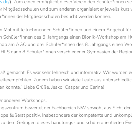
w.de/
). Zum einen ermöglicht dieser Verein den Schüler*innen se
Mitgliedsschulen und zum anderen organisiert er jeweils kurz 
er*innen der Mitgliedsschulen besucht werden können.
en Mal mit teilnehmenden Schüler*innen und einem Angebot für
n Schüler*innen des 5. Jahrgangs einen Bionik-Workshop am 
shop am AGO und drei Schüler*innen des 8. Jahrgangs einen W
e HLS dann 8 Schüler*innen verschiedener Gymnasien der Regio
 gemacht. Es war sehr lehrreich und informativ. Wir würden e
weiterempfehlen. Zudem haben wir viele Leute aus unterschiedli
en konnte.“ Liebe Grüße, Jesko, Caspar und Carina!
der anderen Workshops.
ungszentrum bewertet der Fachbereich NW sowohl aus Sicht der
ops äußerst positiv. Insbesondere der kompetente und unkompli
zu dem Gelingen dieses handlungs- und schülerorientierten Ev