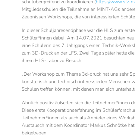
schulübergreifend zu koordinieren (
https://www.sfz-n
Mitgliedsschulen die Teilnahme an MINT-AGs anderer 
Zeugnissen Workshops, die von interessierten Schül
In dieser Schuljahresendphase war die HLS zum erst
Schüler*innen dabei. Am 14.07.2021 besuchten neu
eine Schülerin des 7. Jahrgangs einen Technik-Work
zum 3D-Druck an der LFS. Zwei Tage später hatte di
ihrem HLS-Labor zu Besuch.
„Der Workshop zum Thema 3d-druck hat uns sehr Spaß
künstlerisch und technisch interessierten Menschen 
Schulen treffen können, mit denen man sich unterhalt
Ähnlich positiv äußerten sich die Teilnehmer*innen 
Diese erste Kooperationserfahrung im Schülerforsch
Teilnehmer*innen als auch als Anbieter eines Worksh
Austausch mit dem Koordinator Markus Schnötke hat 
beigetragen.