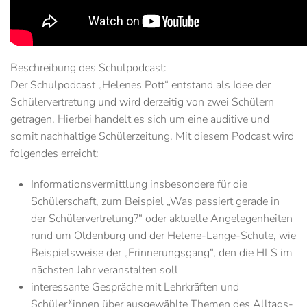
Beschreibung des Schulpodcast:
Der Schulpodcast „Helenes Pott“ entstand als Idee der
Schülervertretung und wird derzeitig von zwei Schülern
getragen. Hierbei handelt es sich um eine auditive und
somit nachhaltige Schülerzeitung. Mit diesem Podcast wird
folgendes erreicht:
Informationsvermittlung insbesondere für die
Schülerschaft, zum Beispiel „Was passiert gerade in
der Schülervertretung?“ oder aktuelle Angelegenheiten
rund um Oldenburg und der Helene-Lange-Schule, wie
Beispielsweise der „Erinnerungsgang“, den die HLS im
nächsten Jahr veranstalten soll
interessante Gespräche mit Lehrkräften und
Schüler*innen über ausgewählte Themen des Alltags-