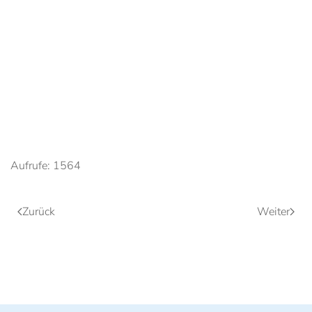
Anschauen....
Anschauen....
Anschauen....
Anschauen....
Anschauen....
Aufrufe: 1564
Zurück
Weiter