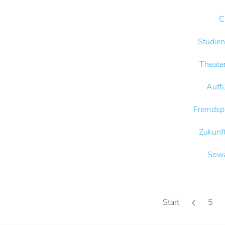
C
Studien
Theate
Auff
Fremdspr
Zukunf
Sowa
Start
5