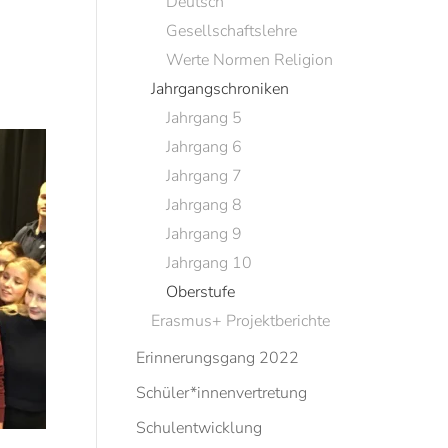
Deutsch
Gesellschaftslehre
Werte Normen Religion
Jahrgangschroniken
Jahrgang 5
Jahrgang 6
Jahrgang 7
Jahrgang 8
Jahrgang 9
Jahrgang 10
Oberstufe
Erasmus+ Projektberichte
Erinnerungsgang 2022
Schüler*innenvertretung
Schulentwicklung