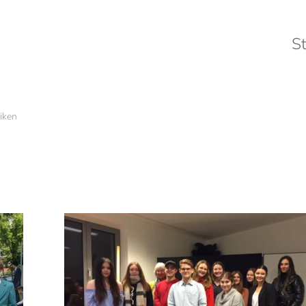
St
iken