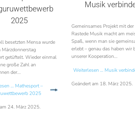
Musik verbind
guruwettbewerb
2025
Gemeinsames Projekt mit de
Rastede Musik macht am mei
Spaß, wenn man sie gemein
voll besetzten Mensa wurde
erlebt – genau das haben wir 
n Märzdonnerstag
unserer Kooperation...
ert getüftelt. Wieder einmal
eine große Zahl an
Weiterlesen … Musik verbind
nen der...
Geändert am
18. März 2025
.
esen … Mathesport –
ruwettbewerb 2025
 am
24. März 2025
.