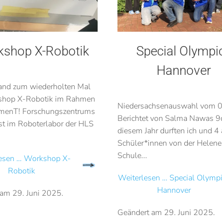
shop X-Robotik
Special Olympi
Hannover
fand zum wiederholten Mal
shop X-Robotik im Rahmen
Niedersachsenauswahl vom 0
imenT! Forschungszentrums
Berichtet von Salma Nawas 9
t im Roboterlabor der HLS
diesem Jahr durften ich und 4
Schüler*innen von der Helen
Schule...
lesen … Workshop X-
Robotik
Weiterlesen … Special Olymp
Hannover
 am
29. Juni 2025
.
Geändert am
29. Juni 2025
.