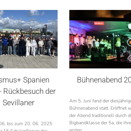
smus+ Spanien
Bühnenabend 2
- Rückbesuch der
Am 5. Juni fand der diesjährig
Sevillaner
Bühnenabend statt. Eröffnet 
der Abend traditionell durch d
Bigbandklasse der 5a, die ihr
06. bis zum 20. 06. 2025
ersten...
ir 15 Schüler*innen der