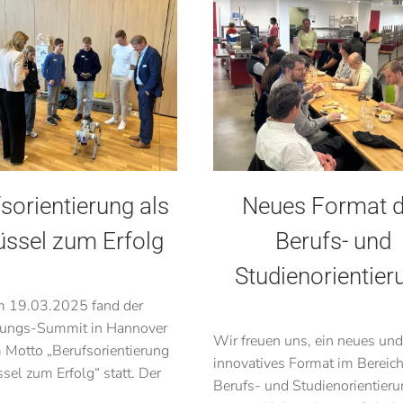
sorientierung als
Neues Format d
üssel zum Erfolg
Berufs- und
Studienorientier
m 19.03.2025 fand der
ungs-Summit in Hannover
Wir freuen uns, ein neues un
 Motto „Berufsorientierung
innovatives Format im Bereich
sel zum Erfolg“ statt. Der
Berufs- und Studienorientieru