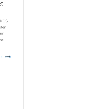
et
r KGS
sten
sam
bei
et