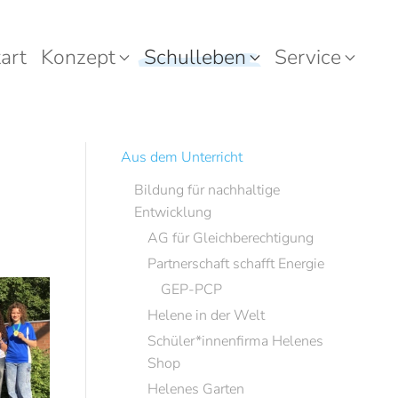
art
Konzept
Schulleben
Service
Aus dem Unterricht
Bildung für nachhaltige
Entwicklung
AG für Gleichberechtigung
Partnerschaft schafft Energie
GEP-PCP
Helene in der Welt
Schüler*innenfirma Helenes
Shop
Helenes Garten