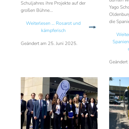
Schuljahres ihre Projekte auf der
Yago Scho
großen Bühne...
Oldenbur
die Spanie
Weiterlesen … Rosarot und
kämpferisch
Weite
Spanien
Geändert am
25. Juni 2025
.
Geändert