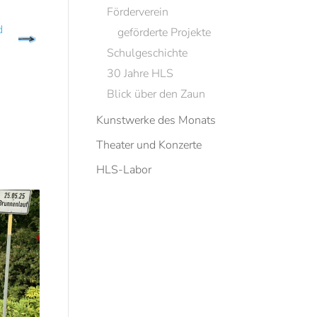
Förderverein
d
geförderte Projekte
Schulgeschichte
30 Jahre HLS
Blick über den Zaun
Kunstwerke des Monats
Theater und Konzerte
HLS-Labor