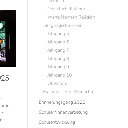
Deutsch
Gesellschaftslehre
Werte Normen Religion
Jahrgangschroniken
Jahrgang 5
Jahrgang 6
Jahrgang 7
Jahrgang 8
Jahrgang 9
Jahrgang 10
025
Oberstufe
Erasmus+ Projektberichte
e
Erinnerungsgang 2022
wurde
Schüler*innenvertretung
ie
en
Schulentwicklung