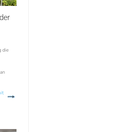
der
g die
 an
it